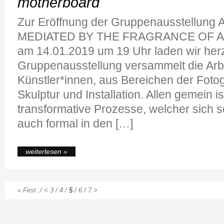
motherboard
Zur Eröffnung der Gruppenausstellung
MEDIATED BY THE FRAGRANCE OF
am 14.01.2019 um 19 Uhr laden wir herzl
Gruppenausstellung versammelt die Arb
Künstler*innen, aus Bereichen der Fotog
Skulptur und Installation. Allen gemein i
transformative Prozesse, welcher sich so
auch formal in den […]
weiterlesen »
« First
./
<
3
/
4
/
5
/
6
/
7
>