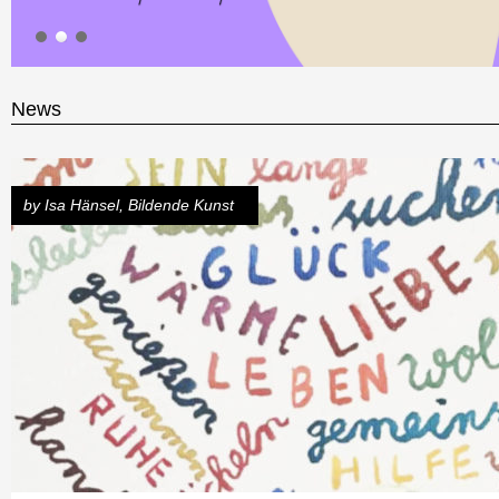
News
by
Isa Hänsel
,
Bildende Kunst