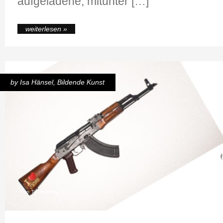
aufgeladene, mitunter […]
weiterlesen »
by
Isa Hänsel
,
Bildende Kunst