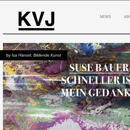
NEWS
AB
by
Isa Hänsel
,
Bildende Kunst