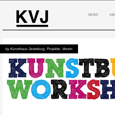
NEWS
AB
by
Kunsthaus Jesteburg
,
Projekte
,
Verein