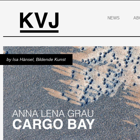
NEWS
AB
by
Isa Hänsel
,
Bildende Kunst